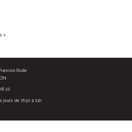
e »
 Francois Rude
JON
28 22
s jours de 7h30 à 21h