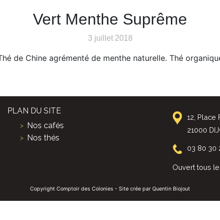
Vert Menthe Suprême
3 juillet 2018
Thé de Chine agrémenté de menthe naturelle. Thé organiqu
PLAN DU SITE
12, Place
Nos cafés
21000 DI
Nos thés
03 80 30 
Ouvert tous le
Copyright Comptoir des Colonies - Site crée par Quentin Biojout